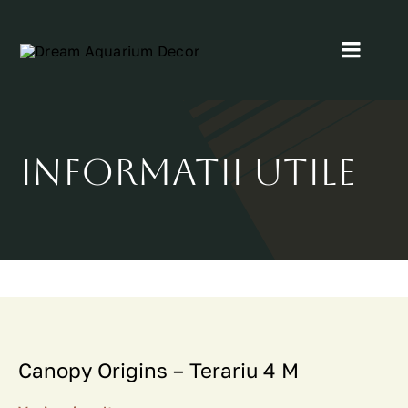
Skip
to
Toggl
content
Navig
Home
Informatii utile
Despre Noi
Proiectele noastre
Blog
Contact
Canopy Origins – Terariu 4 M
Servicii