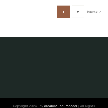
Inainte
1
2
Copyright 2024 | by
dreamaquariumdecor
| All Rights