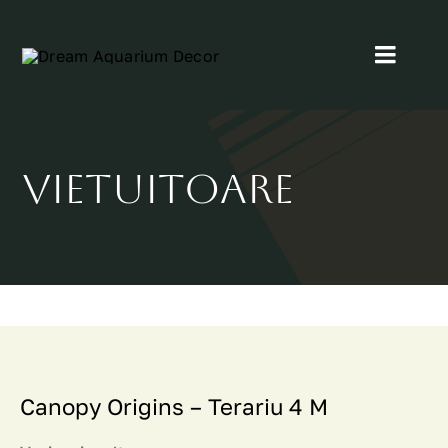
Skip
to
Toggl
content
Navig
Home
Vietuitoare
Despre Noi
Proiectele noastre
Blog
Contact
Canopy Origins – Terariu 4 M
Servicii