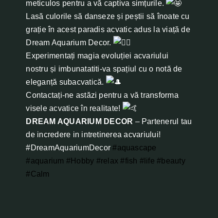
meticulos pentru a vă captiva simțurile.
Lasă culorile să danseze și peștii să înoate cu
grație în acest paradis acvatic adus la viață de
Dream Aquarium Decor.
Experimentați magia evoluției acvariului
nostru și imbunatatiti-va spațiul cu o notă de
eleganță subacvatică.
Contactați-ne astăzi pentru a vă transforma
visele acvatice în realitate!
DREAM AQUARIUM DECOR
– Partenerul tau
de incredere in intretinerea acvariului!
#DreamAquariumDecor
#aquascape
#aquarium
#Hobby
#relax
#fish
#life
#beauty
#Calm