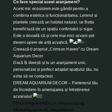
Ce face special acest aranjament?
Acest mic ecosistem este gândit pentru a
combina estetica și funcționalitatea. Lemnul și
plantele creează un habitat natural, iar Betta
beneficiază de un spațiu confortabil și sigur.
Este o dovadă că și cele mai mici acvarii pot
deveni opere de artă acvatică.
Creează-ți propriul „Crimson Haven” cu Dream
Aquarium Decor
Dacă îți dorești și tu un aranjament unic,
personalizat și perfect adaptat spațiului tău, nu
ezita să ne contactezi.
DREAM AQUARIUM DECOR – Partenerul tău
de încredere în amenajarea și întreținerea
acvariului!
#DreamAquariumDecor
#Aquascaping
#BettaAquarium
#CrimsonHaven