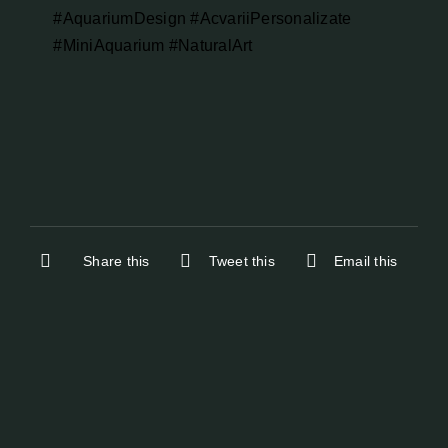
#AquariumDesign
#AcvariiPersonalizate
#MiniAquarium
#NaturalArt
Share this
Tweet this
Email this