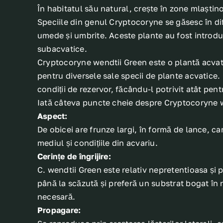
În habitatul său natural, crește în zone mlaștino
Speciile din genul Cryptocoryne se găsesc în dife
umede și umbrite. Aceste plante au fost introduse 
subacvatice.
Cryptocoryne wendtii Green este o plantă acvati
pentru diversele sale specii de plante acvatice. 
condiții de rezervor, făcându-l potrivit atât pent
Iată câteva puncte cheie despre Cryptocoryne 
Aspect:
De obicei are frunze largi, în formă de lance, c
mediul și condițiile din acvariu.
Cerințe de îngrijire:
C. wendtii Green este relativ nepretentioasa și 
până la scăzută și preferă un substrat bogat în
necesară.
Propagare: