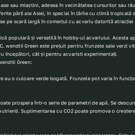
ase sau mlaștini, adesea în vecinătatea cursurilor sau râur
rite părți ale Asiei, în special în țările cu climă tropical
pe scară largă în comerțul cu acvariu datorită atracției lor
că populară și versatilă în hobby-ul acvariului. Acesta 
C. wendtii Green este prețuit pentru frunzele sale verzi vib
ru începători, cât și pentru acvaristi experimentați.
wendtii Green:
are au o culoare verde bogată. Frunzele pot varia în funcți
poate prospera într-o serie de parametri de apă. Se descur
 nutrienți. Suplimentarea cu CO2 poate promova o creșter