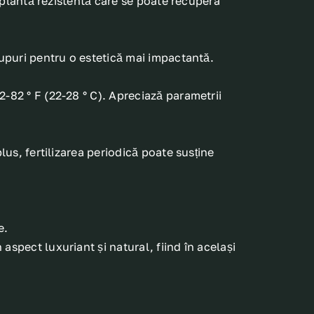
o plantă rezistentă care se poate recupera
rupuri pentru o estetică mai impactantă.
-82 ° F (22-28 ° C). Apreciază parametrii
lus, fertilizarea periodică poate susține
e.
spect luxuriant și natural, fiind în același