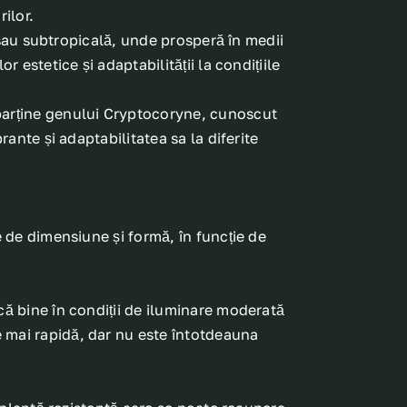
ilor.
ă sau subtropicală, unde prosperă în medii
 estetice și adaptabilității la condițiile
aparține genului Cryptocoryne, cunoscut
rante și adaptabilitatea sa la diferite
e de dimensiune și formă, în funcție de
că bine în condiții de iluminare moderată
e mai rapidă, dar nu este întotdeauna