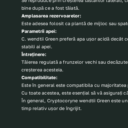
Se reproduce prin creșterea lăstarilor laterali, 
bine după ce a fost tăiată.
Amplasarea rezervoarelor:
Este adesea folosit ca plantă de mijloc sau spat
Parametrii apei:
C. wendtii Green preferă apa ușor acidă decât ce
stabili ai apei.
Întreținere:
Tăierea regulată a frunzelor vechi sau decăzute a
creșterea acesteia.
Compatibilitate:
Este în general este compatibila cu majoritatea p
Cu toate acestea, este esențial să vă asigurați c
În general, Cryptocoryne wendtii Green este un p
timp relativ ușor de îngrijit.