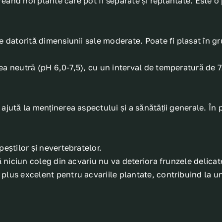
creând noi plante care pot fi separate și replantate. Este 
e datorită dimensiunii sale moderate. Poate fi plasat în g
a neutră (pH 6,0-7,5), cu un interval de temperatură de 72
jută la menținerea aspectului și a sănătății generale. În p
eștilor și nevertebratelor.
ă niciun coleg din acvariu nu va deteriora frunzele delicat
lus excelent pentru acvariile plantate, contribuind la un a