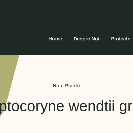
Home
Despre Noi
Proiecte
Nou
,
Plante
ptocoryne wendtii g