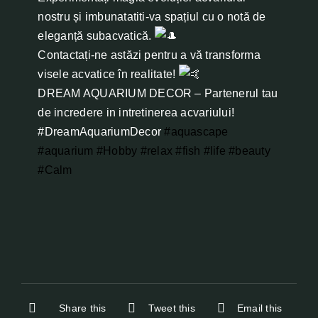
nostru și imbunatatiti-va spațiul cu o notă de
eleganță subacvatică.
Contactați-ne astăzi pentru a vă transforma
visele acvatice în realitate!
DREAM AQUARIUM DECOR – Partenerul tau
de incredere in intretinerea acvariului!
#DreamAquariumDecor
#aquascape
#aquarium
#Hobby
#relax
#fish
#life
#beauty
#Calm
Share this
Tweet this
Email this