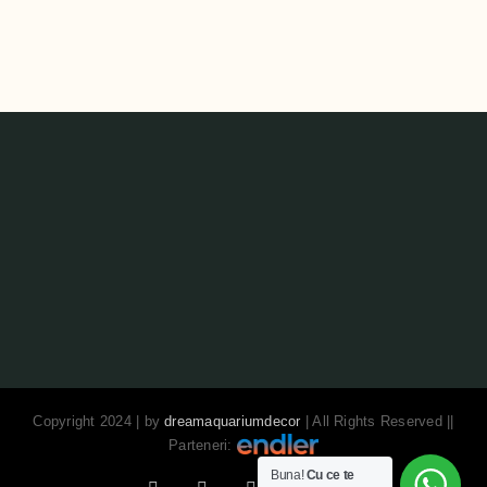
Copyright 2024 | by
dreamaquariumdecor
| All Rights Reserved ||
Parteneri:
Buna!
Cu ce te