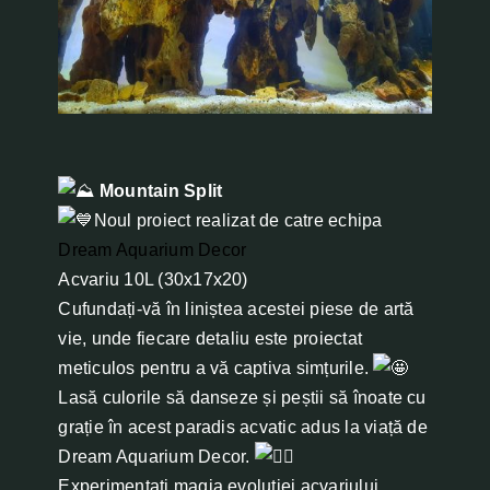
Mountain Split
Noul proiect realizat de catre echipa
Dream Aquarium Decor
Acvariu 10L (30x17x20)
Cufundați-vă în liniștea acestei piese de artă
vie, unde fiecare detaliu este proiectat
meticulos pentru a vă captiva simțurile.
Lasă culorile să danseze și peștii să înoate cu
grație în acest paradis acvatic adus la viață de
Dream Aquarium Decor.
Experimentați magia evoluției acvariului