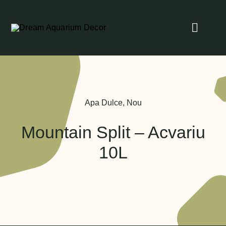
Skip
to
Toggle
content
Naviga
Home
Despre Noi
Apa Dulce
,
Nou
Proiectele noastre
Mountain Split – Acvariu
10L
Blog
Contact
Servicii