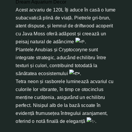
Dream Aquarium Decor
Acest acvariu de 120L îți aduce în casă o lume
subacvatică plină de viață. Pietrele gri-brun,
atent dispuse, și lemnul de driftwood acoperit
cu Java Moss oferă adăpost și creează un
peisaj natural de adâncime
.
Plantele Anubias și Cryptocoryne sunt
integrate strategic, aducând echilibru între
texturi și culori, contribuind totodată la
sănătatea ecosistemului
.
Tetra neon și rasborele luminează acvariul cu
culorile lor vibrante, în timp ce otocinclus
menține curățenia, asigurând un echilibru
perfect. Nisipul alb de la bază scoate în
evidență frumusețea întregului aranjament,
oferind o notă finală de eleganță
.