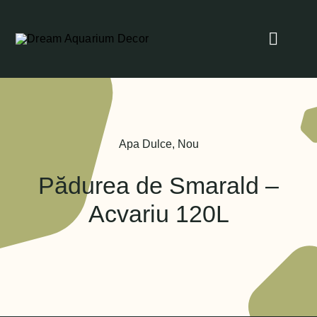
Skip
to
Toggle
content
Naviga
Home
Despre Noi
Apa Dulce
,
Nou
Proiectele noastre
Pădurea de Smarald –
Acvariu 120L
Blog
Contact
Servicii