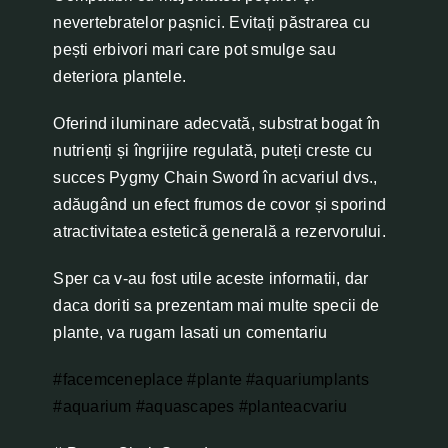
nevertebratelor pașnici. Evitați păstrarea cu
pești erbivori mari care pot smulge sau
deteriora plantele.
Oferind iluminare adecvată, substrat bogat în
nutrienți și îngrijire regulată, puteți creste cu
succes Pygmy Chain Sword în acvariul dvs.,
adăugând un efect frumos de covor și sporind
atractivitatea estetică generală a rezervorului.
Sper ca v-au fost utile aceste informatii, dar
daca doriti sa prezentam mai multe specii de
plante, va rugam lasati un comentariu
#facemceneplace
#plante
#aquariumplants
#aquarium
#aquascapes
#planteacvariu