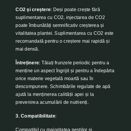
CO2 și creștere
: Deși poate crește fără
suplimentarea cu CO2, injectarea de CO2
poate îmbunătăți semnificativ creșterea și
vitalitatea plantei. Suplimentarea cu CO2 este
recomandată pentru o creștere mai rapidă și
mai densă.
Întreținere
: Tăiați frunzele periodic pentru a
menține un aspect îngrijit și pentru a îndepărta
orice materie vegetală moartă sau în
descompunere. Schimbările regulate de apă
ajută la menținerea calității apei și la
prevenirea acumulării de nutrienți.
3. Compatibilitate
:
Compatibil cu majoritatea peștilor și