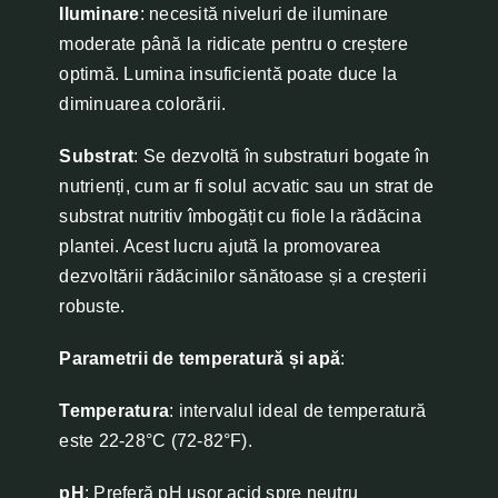
Iluminare
: necesită niveluri de iluminare
moderate până la ridicate pentru o creștere
optimă. Lumina insuficientă poate duce la
diminuarea colorării.
Substrat
: Se dezvoltă în substraturi bogate în
nutrienți, cum ar fi solul acvatic sau un strat de
substrat nutritiv îmbogățit cu fiole la rădăcina
plantei. Acest lucru ajută la promovarea
dezvoltării rădăcinilor sănătoase și a creșterii
robuste.
Parametrii de temperatură și apă
:
Temperatura
: intervalul ideal de temperatură
este 22-28°C (72-82°F).
pH
: Preferă pH ușor acid spre neutru