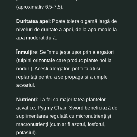
(aproximativ 6,5-7,5).
Duritatea apei
: Poate tolera o gamă largă de
niveluri de duritate a apei, de la apa moale la
apa moderat dură.
Înmulțire
: Se înmulțește ușor prin alergatori
(tulpini orizontale care produc plante noi la
noduri). Acești alergători pot fi tăiați și
replantați pentru a se propaga și a umple
acvariul.
Nutrienți
: La fel ca majoritatea plantelor
acvatice, Pygmy Chain Sword beneficiază de
suplimentarea regulată cu micronutrienți și
macronutrienți (cum ar fi azotul, fosforul,
potasiul).