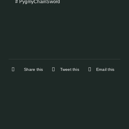
# PygmyChainSword
Share this
Tweet this
Email this