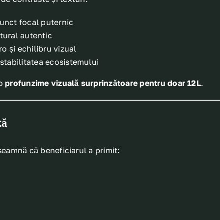
unct focal puternic
tural autentic
o și echilibru vizual
i stabilitatea ecosistemului
 o
profunzime vizuală surprinzătoare pentru doar 12L
.
tă
seamnă că beneficiarul a primit: