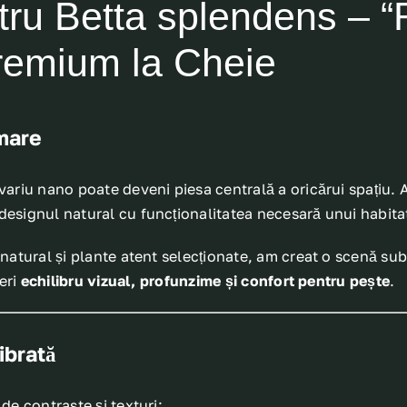
tru Betta splendens – “
Premium la Cheie
 mare
ariu nano poate deveni piesa centrală a oricărui spațiu. 
esignul natural cu funcționalitatea necesară unui habita
atural și plante atent selecționate, am creat o scenă sub
eri
echilibru vizual, profunzime și confort pentru pește
.
ibrată
de contraste și texturi: