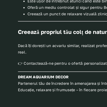
Este ușor de întreținut atunci când este bin
Oferă un mediu controlat și sigur pentru 
Creează un punct de relaxare vizuală zilni
Creează propriul tău colț de natu
Dacă îți dorești un acvariu similar, realizat prof
real.
👉 Contactează-ne pentru o ofertă personalizat
DREAM AQUARIUM DECOR
Partenerul tău de încredere în amenajarea și între
Educație, relaxare și frumusețe – în fiecare proie