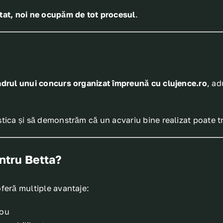
ltat, noi ne ocupăm de tot procesul
.
adrul unui concurs organizat împreună cu clujence.ro
, ad
istica și să demonstrăm că un acvariu bine realizat poate
ntru Betta?
oferă multiple avantaje:
rou