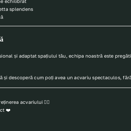
e echilibrat
Betta splendens
că
ră
esional și adaptat spațiului tău, echipa noastră este pregăt
ă și descoperă cum poți avea un acvariu spectaculos, fără
ținerea acvariului 👷‍♂️
ct ❤️