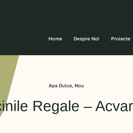
Home
Despre Noi
Proiecte
Apa Dulce
,
Nou
inile Regale – Acvar