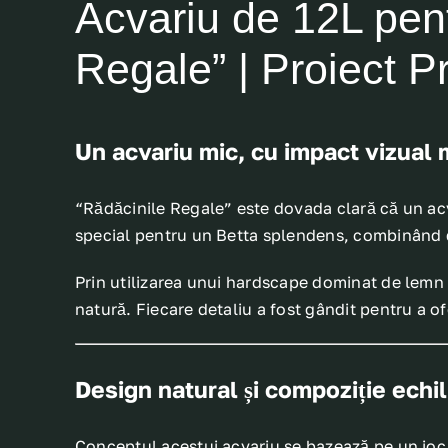
Acvariu de 12L pen
Regale” | Proiect 
Un acvariu mic, cu impact vizual
“Rădăcinile Regale” este dovada clară că un acv
special pentru un
Betta splendens
, combinând d
Prin utilizarea unui hardscape dominat de lemn n
natură. Fiecare detaliu a fost gândit pentru a of
Design natural și compoziție echil
Conceptul acestui acvariu se bazează pe un joc 