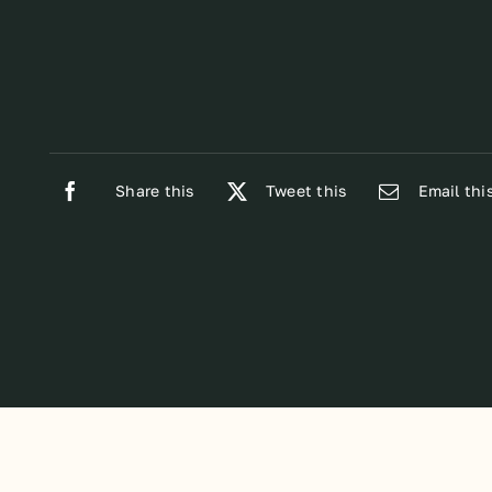
Share this
Tweet this
Email thi