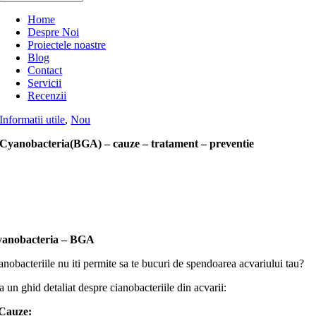
Home
Despre Noi
Proiectele noastre
Blog
Contact
Servicii
Recenzii
Informatii utile
,
Nou
Cyanobacteria(BGA) – cauze – tratament – preventie
anobacteria – BGA
anobacteriile nu iti permite sa te bucuri de spendoarea acvariului tau?
ta un ghid detaliat despre cianobacteriile din acvarii:
 Cauze: