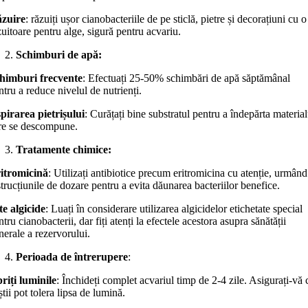
zuire
: răzuiți ușor cianobacteriile de pe sticlă, pietre și decorațiuni cu o
zuitoare pentru alge, sigură pentru acvariu.
Schimburi de apă:
himburi frecvente
: Efectuați 25-50% schimbări de apă săptămânal
ntru a reduce nivelul de nutrienți.
pirarea pietrișului
: Curățați bine substratul pentru a îndepărta material
re se descompune.
Tratamente chimice:
itromicină
: Utilizați antibiotice precum eritromicina cu atenție, urmând
strucțiunile de dozare pentru a evita dăunarea bacteriilor benefice.
te algicide
: Luați în considerare utilizarea algicidelor etichetate special
ntru cianobacterii, dar fiți atenți la efectele acestora asupra sănătății
nerale a rezervorului.
Perioada de întrerupere
:
riți luminile
: Închideți complet acvariul timp de 2-4 zile. Asigurați-vă 
știi pot tolera lipsa de lumină.