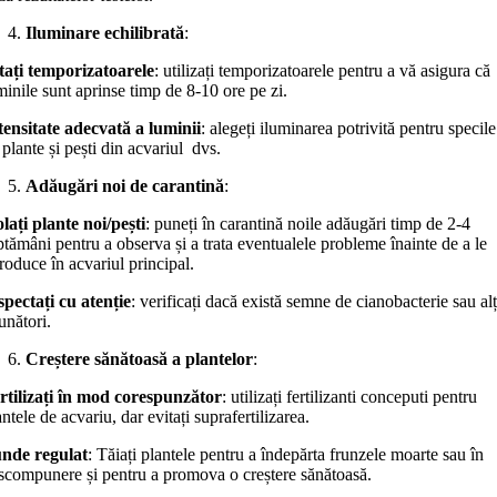
Iluminare echilibrată
:
tați temporizatoarele
: utilizați temporizatoarele pentru a vă asigura că
minile sunt aprinse timp de 8-10 ore pe zi.
tensitate adecvată a luminii
: alegeți iluminarea potrivită pentru specile
 plante și pești din acvariul dvs.
Adăugări noi de carantină
:
olați plante noi/pești
: puneți în carantină noile adăugări timp de 2-4
ptămâni pentru a observa și a trata eventualele probleme înainte de a le
troduce în acvariul principal.
spectați cu atenție
: verificați dacă există semne de cianobacterie sau alț
unători.
Creștere sănătoasă a plantelor
:
rtilizați în mod corespunzător
: utilizați fertilizanti conceputi pentru
antele de acvariu, dar evitați suprafertilizarea.
nde regulat
: Tăiați plantele pentru a îndepărta frunzele moarte sau în
scompunere și pentru a promova o creștere sănătoasă.