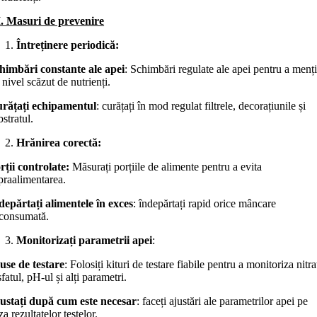
I. Masuri de prevenire
Întreținere periodică:
himbări constante ale apei
: Schimbări regulate ale apei pentru a menț
 nivel scăzut de nutrienți.
rățați echipamentul
: curățați în mod regulat filtrele, decorațiunile și
bstratul.
Hrănirea corectă:
rții controlate:
Măsurați porțiile de alimente pentru a evita
praalimentarea.
depărtați alimentele în exces
: îndepărtați rapid orice mâncare
consumată.
Monitorizați parametrii apei
:
use de testare
: Folosiți kituri de testare fiabile pentru a monitoriza nitraț
sfatul, pH-ul și alți parametri.
ustați după cum este necesar
: faceți ajustări ale parametrilor apei pe
za rezultatelor testelor.