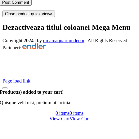
Close product quick view
×
Dezactiveaza titlul coloanei Mega Menu
Copyright 2024 | by
dreamaquariumdecor
| All Rights Reserved ||
Parteneri:
Facebook
Instagram
Phone
E-mail:
Tiktok
Page load link
Product(s) added to your cart!
Quisque velit nisi, pretium ut lacinia.
0 items
0 items
View Cart
View Cart