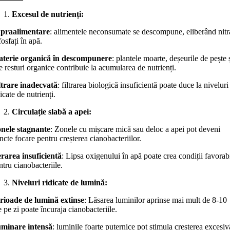
Excesul de nutrienți:
praalimentare
: alimentele neconsumate se descompune, eliberând nitr
fosfați în apă.
terie organică în descompunere
: plantele moarte, deșeurile de pește 
te resturi organice contribuie la acumularea de nutrienți.
ltrare inadecvată
: filtrarea biologică insuficientă poate duce la niveluri
dicate de nutrienți.
Circulație slabă a apei:
nele stagnante
: Zonele cu mișcare mică sau deloc a apei pot deveni
ncte focare pentru creșterea cianobacteriilor.
rarea insuficientă
: Lipsa oxigenului în apă poate crea condiții favorab
ntru cianobacteriile.
Niveluri ridicate de lumină:
rioade de lumină extinse
: Lăsarea luminilor aprinse mai mult de 8-10
e pe zi poate încuraja cianobacteriile.
uminare intensă
: luminile foarte puternice pot stimula creșterea excesiv