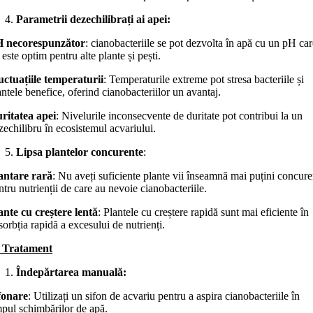
Parametrii dezechilibrați ai apei:
 necorespunzător
: cianobacteriile se pot dezvolta în apă cu un pH car
 este optim pentru alte plante și pești.
uctuațiile temperaturii
: Temperaturile extreme pot stresa bacteriile și
antele benefice, oferind cianobacteriilor un avantaj.
ritatea apei
: Nivelurile inconsecvente de duritate pot contribui la un
zechilibru în ecosistemul acvariului.
Lipsa plantelor concurente
:
antare rară
: Nu aveți suficiente plante vii înseamnă mai puțini concure
ntru nutrienții de care au nevoie cianobacteriile.
ante cu creștere lentă
: Plantele cu creștere rapidă sunt mai eficiente în
sorbția rapidă a excesului de nutrienți.
. Tratament
Îndepărtarea manuală:
fonare
: Utilizați un sifon de acvariu pentru a aspira cianobacteriile în
mpul schimbărilor de apă.