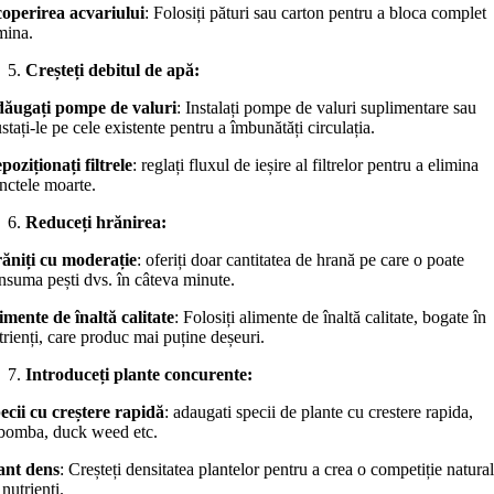
operirea acvariului
: Folosiți pături sau carton pentru a bloca complet
mina.
Creșteți debitul de apă:
ăugați pompe de valuri
: Instalați pompe de valuri suplimentare sau
ustați-le pe cele existente pentru a îmbunătăți circulația.
poziționați filtrele
: reglați fluxul de ieșire al filtrelor pentru a elimina
nctele moarte.
Reduceți hrănirea:
ăniți cu moderație
: oferiți doar cantitatea de hrană pe care o poate
nsuma pești dvs. în câteva minute.
imente de înaltă calitate
: Folosiți alimente de înaltă calitate, bogate în
trienți, care produc mai puține deșeuri.
Introduceți plante concurente:
ecii cu creștere rapidă
: adaugati specii de plante cu crestere rapida,
bomba, duck weed etc.
ant dens
: Creșteți densitatea plantelor pentru a crea o competiție natura
 nutrienți.