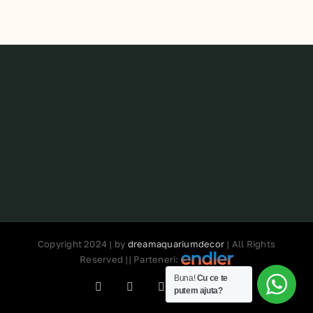
Copyright 2024 | by
dreamaquariumdecor
| All Rights
Reserved || Parteneri:
Buna!
Cu ce te
Facebook
Instagram
Phone
E-
Tiktok
putem ajuta?
mail: