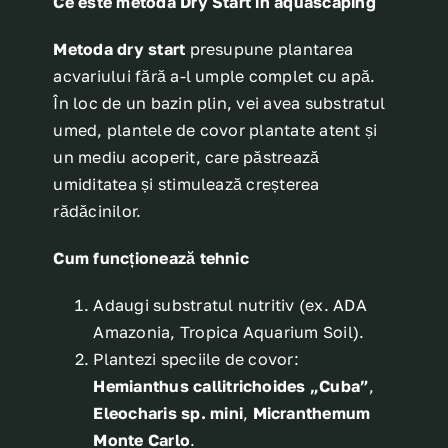
Ce este metoda Dry Start în aquascaping
Metoda dry start
presupune plantarea
acvariului fără a-l umple complet cu apă.
În loc de un bazin plin, vei avea substratul
umed, plantele de covor plantate atent și
un mediu acoperit, care păstrează
umiditatea și stimulează creșterea
rădăcinilor.
Cum funcționează tehnic
Adaugi substratul nutritiv (ex. ADA
Amazonia, Tropica Aquarium Soil).
Plantezi speciile de covor:
Hemianthus callitrichoides „Cuba”
,
Eleocharis sp. mini
,
Micranthemum
Monte Carlo
.