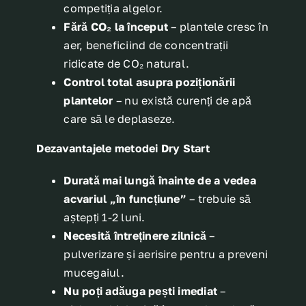
competiția algelor.
Fără CO₂ la început
– plantele cresc în
aer, beneficiind de concentrații
ridicate de CO₂ natural.
Control total asupra poziționării
plantelor
– nu există curenți de apă
care să le deplaseze.
Dezavantajele metodei Dry Start
Durată mai lungă înainte de a vedea
acvariul „în funcțiune”
– trebuie să
aștepți 1-2 luni.
Necesită întreținere zilnică
–
pulverizare și aerisire pentru a preveni
mucegaiul.
Nu poți adăuga pești imediat
–