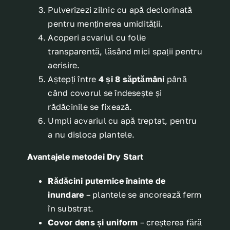
Pulverizezi zilnic cu apă declorinată
pentru menținerea umidității.
Acoperi acvariul cu folie
transparentă, lăsând mici spații pentru
aerisire.
Aștepți între
4 și 8 săptămâni
până
când covorul se îndesește și
rădăcinile se fixează.
Umpli acvariul cu apă treptat, pentru
a nu disloca plantele.
Avantajele metodei Dry Start
Rădăcini puternice înainte de
inundare
– plantele se ancorează ferm
în substrat.
Covor dens și uniform
– creșterea fără