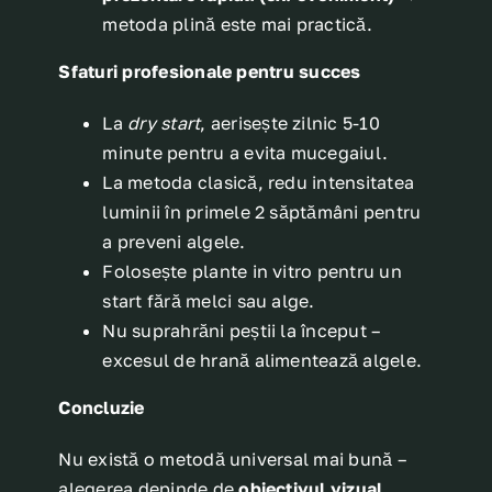
metoda plină este mai practică.
Sfaturi profesionale pentru succes
La
dry start
, aerisește zilnic 5-10
minute pentru a evita mucegaiul.
La metoda clasică, redu intensitatea
luminii în primele 2 săptămâni pentru
a preveni algele.
Folosește plante in vitro pentru un
start fără melci sau alge.
Nu suprahrăni peștii la început –
excesul de hrană alimentează algele.
Concluzie
Nu există o metodă universal mai bună –
alegerea depinde de
obiectivul vizual,