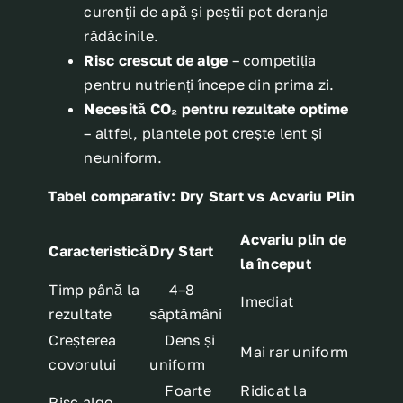
curenții de apă și peștii pot deranja
rădăcinile.
Risc crescut de alge
– competiția
pentru nutrienți începe din prima zi.
Necesită CO₂ pentru rezultate optime
– altfel, plantele pot crește lent și
neuniform.
Tabel comparativ: Dry Start vs Acvariu Plin
Acvariu plin de
Caracteristică
Dry Start
la început
Timp până la
4–8
Imediat
rezultate
săptămâni
Creșterea
Dens și
Mai rar uniform
covorului
uniform
Foarte
Ridicat la
Risc alge