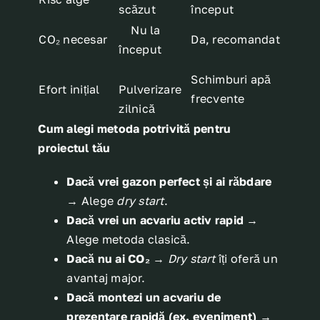
scăzut
început
Nu la
CO₂ necesar
Da, recomandat
început
Schimburi apă
Efort inițial
Pulverizare
frecvente
zilnică
Cum alegi metoda potrivită pentru
proiectul tău
Dacă vrei gazon perfect și ai răbdare
→ Alege
dry start
.
Dacă vrei un acvariu activ rapid
→
Alege metoda clasică.
Dacă nu ai CO₂
→
Dry start
îți oferă un
avantaj major.
Dacă montezi un acvariu de
prezentare rapidă (ex. eveniment)
→