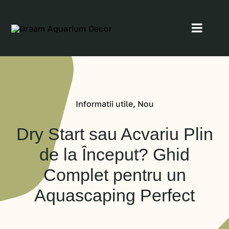
Skip
to
Toggl
content
Navig
Home
Despre Noi
Informatii utile
,
Nou
Proiectele noastre
Dry Start sau Acvariu Plin
de la Început? Ghid
Blog
Complet pentru un
Aquascaping Perfect
Contact
Servicii