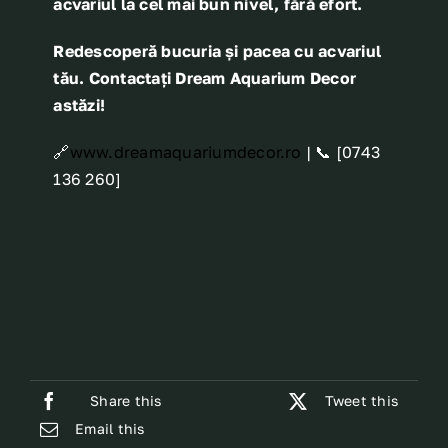
acvariul la cel mai bun nivel, fără efort.
Redescoperă bucuria și pacea cu acvariul
tău. Contactați Dream Aquarium Decor
astăzi!
🔗
www.dreamaquariumdecor.ro
| 📞 [0743
136 260]
Share this
Tweet this
Email this