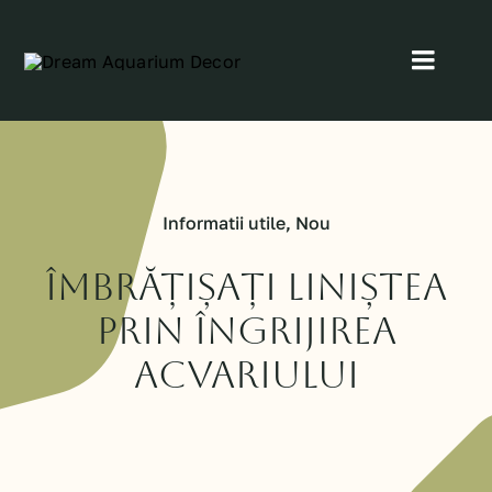
Skip
to
Toggl
content
Navig
Home
Despre Noi
Informatii utile
,
Nou
Proiectele noastre
Îmbrățișați liniștea
prin îngrijirea
Blog
acvariului
Contact
Servicii