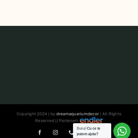
Copyright 2024 | by
dreamaquariumdecor
| All Rights
Reserved || Parteneri:
Buna!
Cu ce te
Facebook
Instagram
Phone
E-
Tiktok
putem ajuta?
mail: